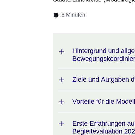
Lesedauer:
5 Minuten
Öffnet sich in eine
Öffnet sich in 
Öffnet sic
Öffnet
Ö
Hintergrund und allg
Bewegungskoordinie
Ziele und Aufgaben 
Vorteile für die Model
Erste Erfahrungen au
Begleitevaluation 20