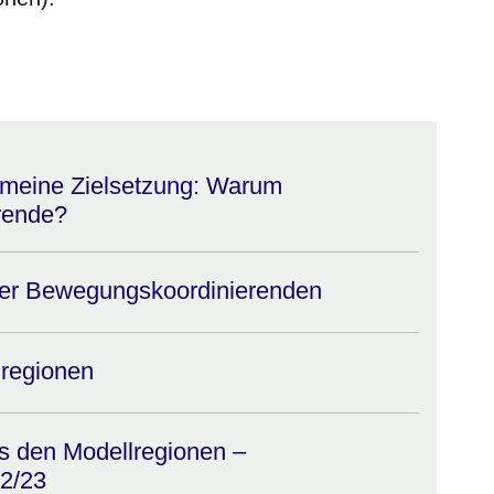
m neuen Fenster
einem neuen Fenster
h in einem neuen Fenster
 sich in einem neuen Fenster
ffnet sich in einem neuen Fenster
emeine Zielsetzung: Warum
rende?
der Bewegungskoordinierenden
lregionen
s den Modellregionen –
22/23