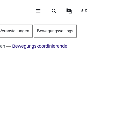
A-Z
eite
ite
Veranstaltungen
Bewegungssettings
men
Bewegungskoordinierende