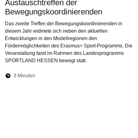
Austauschtreffen der
Bewegungskoordinierenden
Das zweite Treffen der Bewegungskoordinierenden in
diesem Jahr widmete sich neben den aktuellen
Entwicklungen in den Modellregionen den
Fördermöglichkeiten des Erasmus+ Sport-Programms. Die
Veranstaltung fand im Rahmen des Landesprogramms
SPORTLAND HESSEN bewegt statt.
Lesedauer:
3 Minuten
Öffnet sich in einem neuen Fenster
Öffnet sich in einem neuen Fenster
Öffnet sich in einem neuen Fenste
Öffnet sich in einem neuen Fe
Öffnet sich in einem neu