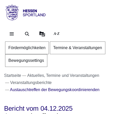
Direkt zum Kopf der Se
Direkt zum Inhalt
Direkt zum Fuß der Sei
Hessen
-
Sportland
A-Z
Fördermöglichkeiten
Termine & Veranstaltungen
Bewegungssettings
Startseite
Aktuelles, Termine und Veranstaltungen
Veranstaltungsberichte
Austauschtreffen der Bewegungskoordinierenden
Bericht vom 04.12.2025