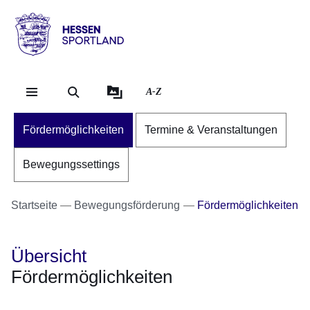
Direkt zum Kopf der Se
Direkt zum Inhalt
Direkt zum Fuß der Sei
Hessen
-
Sportland
A-Z
Fördermöglichkeiten
Termine & Veranstaltungen
Bewegungssettings
Startseite
Bewegungsförderung
Fördermöglichkeiten
Übersicht
Fördermöglichkeiten