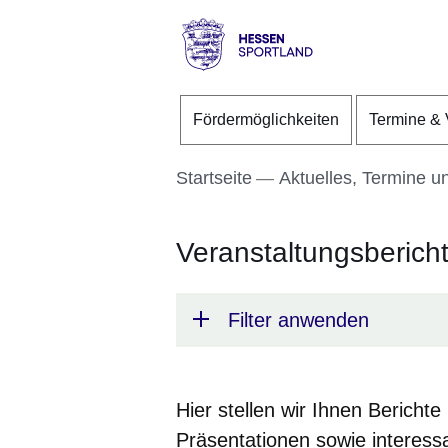
Direkt zum Kopf der S
Direkt zum Inhalt
Direkt zum Fuß der Se
Hessen
-
Fördermöglichkeiten
Termine & 
Sportland
Startseite
Aktuelles, Termine u
Veranstaltungsberich
Filter anwenden
Hier stellen wir Ihnen Bericht
Präsentationen sowie interess