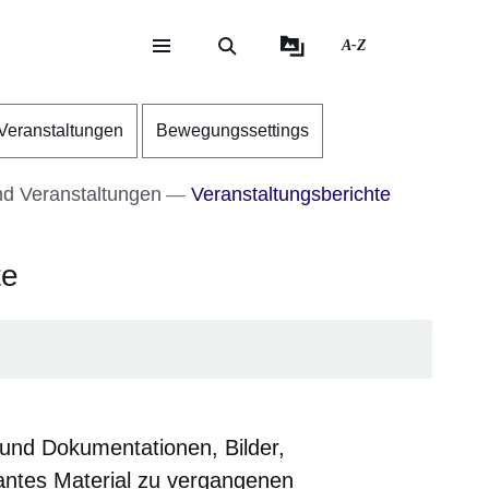
A-Z
eite
ite
Veranstaltungen
Bewegungssettings
nd Veranstaltungen
Veranstaltungsberichte
te
e und Dokumentationen, Bilder,
antes Material zu vergangenen