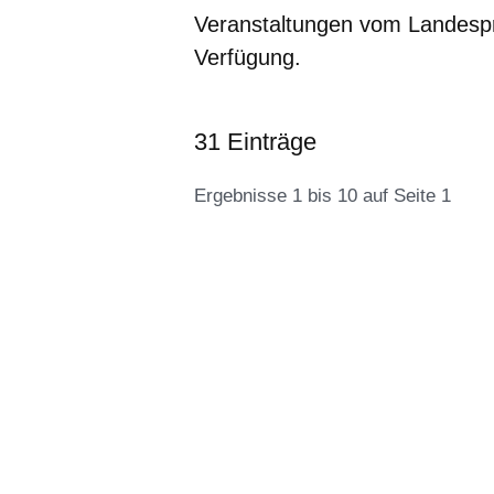
Veranstaltungen vom Lande
Verfügung.
31 Einträge
Ergebnisse 1 bis 10 auf Seite 1
:31
Ergebnisse:Ergebnisse
1
bis
10
auf