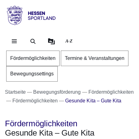
Direkt zum Kopf der Se
Direkt zum Inhalt
Direkt zum Fuß der Sei
Hessen
-
Sportland
A-Z
Fördermöglichkeiten
Termine & Veranstaltungen
Bewegungssettings
Startseite
Bewegungsförderung
Fördermöglichkeiten
Fördermöglichkeiten
Gesunde Kita – Gute Kita
Fördermöglichkeiten
Gesunde Kita – Gute Kita