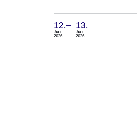
Juni
2026)
12.
–
13.
Juni
Juni
(Termin:
2026
2026
12.
Juni
2026
Bis
13.
Juni
2026)