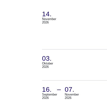
14.
:109
November
(Termin:
Ergebnisse:Ergebnisse
2026
14.
1
November
bis
2026)
8
auf
Seite
03.
Oktober
1
(Termin:
2026
03.
Oktober
2026)
16.
–
07.
September
November
(Termin:
2026
2026
16.