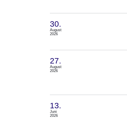
September
2026
Bis
30.
07.
August
(Termin:
2026
November
30.
2026)
August
2026)
27.
August
(Termin:
2026
27.
August
2026)
13.
Juni
(Termin:
2026
13.