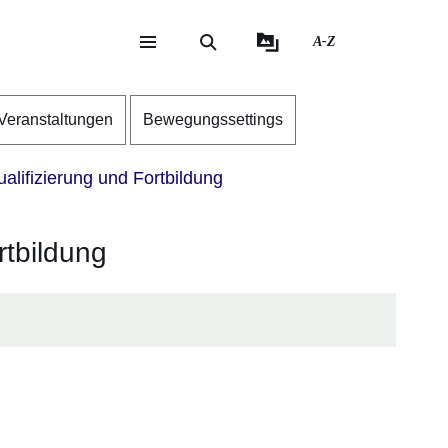
A-Z
eite
ite
Veranstaltungen
Bewegungssettings
alifizierung und Fortbildung
rtbildung