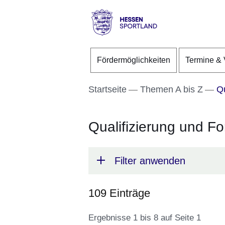
Direkt zum Kopf der S
Direkt zum Inhalt
Direkt zum Fuß der Se
Hessen
-
Fördermöglichkeiten
Termine & 
Sportland
Startseite
Themen A bis Z
Qu
Qualifizierung und Fo
Filter anwenden
109 Einträge
Ergebnisse 1 bis 8 auf Seite 1