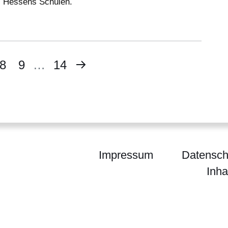
Hessens Schulen.
Nächste
te
Seite
8
Seite
9
…
Letzte
14
Seite
Seite
Impressum
Datensch
Inha
SPORTLAND HESSEN bewegt