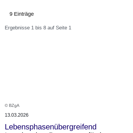
9 Einträge
Ergebnisse 1 bis 8 auf Seite 1
:9
Ergebnisse:Ergebnisse
1
bis
8
auf
Seite
1
© BZgA
13.03.2026
Lebensphasenübergreifend