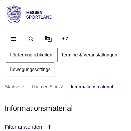
Direkt zum Kopf der Se
Direkt zum Inhalt
Direkt zum Fuß der Sei
Hessen
-
Sportland
A-Z
Fördermöglichkeiten
Termine & Veranstaltungen
Bewegungssettings
Startseite
Themen A bis Z
Informationsmaterial
Informationsmaterial
Filter anwenden