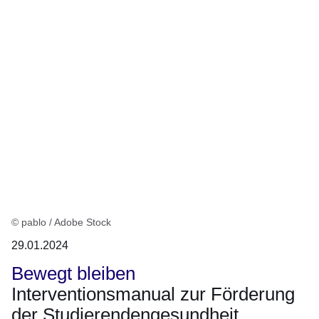
© pablo / Adobe Stock
29.01.2024
Bewegt bleiben
Inter­ven­ti­ons­ma­nual zur Förde­rung
der Studie­ren­den­ge­sund­heit