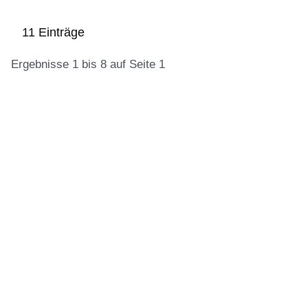
11 Einträge
Ergebnisse 1 bis 8 auf Seite 1
:11
Ergebnisse:Ergebnisse
1
bis
8
auf
Seite
1