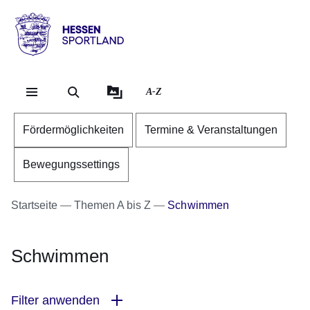
Direkt zum Kopf der Se
Direkt zum Inhalt
Direkt zum Fuß der Sei
Hessen
-
Sportland
A-Z
Fördermöglichkeiten
Termine & Veranstaltungen
Bewegungssettings
Startseite
Themen A bis Z
Schwimmen
Schwimmen
Filter anwenden