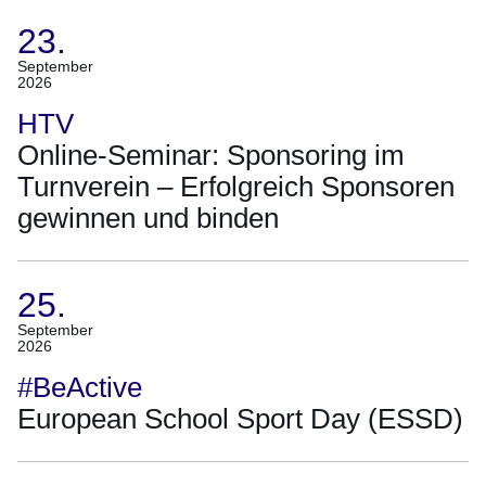
September
23.
2026)
(Termin:
September
2026
23.
September
HTV
2026)
Online-Seminar: Sponsoring im
Turnverein – Erfolgreich Sponsoren
gewinnen und binden
25.
(Termin:
September
2026
25.
September
#BeActive
2026)
European School Sport Day (ESSD)