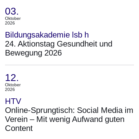
03.
(Termin:
Oktober
2026
03.
Oktober
Bildungsakademie lsb h
2026)
24. Aktionstag Gesundheit und
Bewegung 2026
12.
(Termin:
Oktober
2026
12.
Oktober
HTV
2026)
Online-Sprungtisch: Social Media im
Verein – Mit wenig Aufwand guten
Content