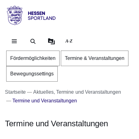
Direkt zum Kopf der Se
Direkt zum Inhalt
Direkt zum Fuß der Sei
Hessen
-
Sportland
A-Z
Fördermöglichkeiten
Termine & Veranstaltungen
Bewegungssettings
Startseite
Aktuelles, Termine und Veranstaltungen
Termine und Veranstaltungen
Termine und Veranstaltungen