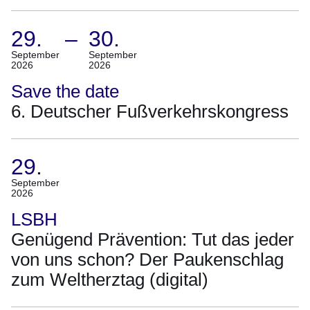
29.
–
30.
(Termin:
September
September
2026
2026
29.
September
Save the date
2026
6. Deutscher Fußverkehrskongress
Bis
30.
September
29.
2026)
(Termin:
September
2026
29.
September
LSBH
2026)
Genügend Prävention: Tut das jeder
von uns schon? Der Paukenschlag
zum Weltherztag (digital)