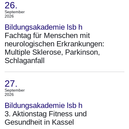
26.
(Termin:
September
2026
26.
September
Bildungsakademie lsb h
2026)
Fachtag für Menschen mit
neurologischen Erkrankungen:
Multiple Sklerose, Parkinson,
Schlaganfall
27.
(Termin:
September
2026
27.
September
Bildungsakademie lsb h
2026)
3. Aktionstag Fitness und
Gesundheit in Kassel