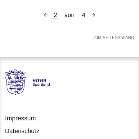
Vorherige
Nächste
Aktuelle
2
von
4
Seite
Seite
Seite
ZUM SEITENANFANG
Hessen - Landesprogramm SPORTLAND HESSEN bewegt
Impressum
Datenschutz