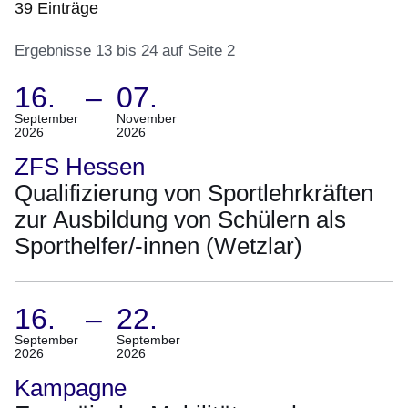
39 Einträge
Ergebnisse 13 bis 24 auf Seite 2
16.
–
07.
:39
(Termin:
September
November
2026
2026
Ergebnisse:Ergebnisse
16.
13
September
ZFS Hessen
bis
2026
Qualifizierung von Sportlehrkräften
24
Bis
zur Ausbildung von Schülern als
auf
07.
Sporthelfer/-innen (Wetzlar)
Seite
November
2
2026)
16.
–
22.
(Termin:
September
September
2026
2026
16.
September
Kampagne
2026