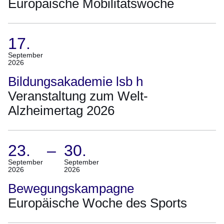
Europäische Mobilitätswoche
Bis
22.
September
17.
2026)
(Termin:
September
2026
17.
September
Bildungsakademie lsb h
2026)
Veranstaltung zum Welt-
Alzheimertag 2026
23.
–
30.
(Termin:
September
September
2026
2026
23.
September
Bewegungskampagne
2026
Europäische Woche des Sports
Bis
30.