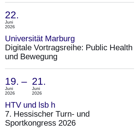
22.
(Termin:
Juni
2026
22.
Juni
Universität Marburg
2026)
Digitale Vortragsreihe: Public Health
und Bewegung
19.
–
21.
(Termin:
Juni
Juni
2026
2026
19.
Juni
HTV und lsb h
2026
7. Hessischer Turn- und
Bis
Sportkongress 2026
21.
Juni