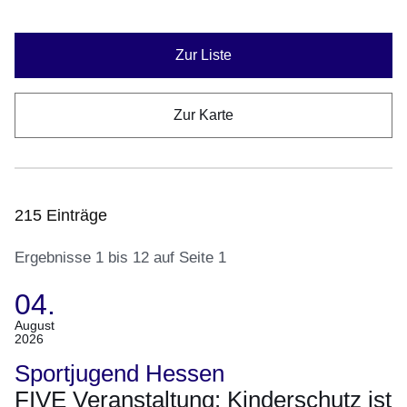
Zur Liste
Zur Karte
215 Einträge
Ergebnisse 1 bis 12 auf Seite 1
04.
:215
(Termin:
August
2026
Ergebnisse:Ergebnisse
04.
1
August
Sportjugend Hessen
bis
2026)
FIVE Veranstaltung: Kinderschutz ist