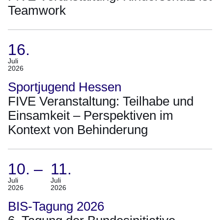
12
Teamwork
auf
Seite
1
16.
(Termin:
Juli
2026
16.
Juli
Sportjugend Hessen
2026)
FIVE Veranstaltung: Teilhabe und
Einsamkeit – Perspektiven im
Kontext von Behinderung
10.
–
11.
(Termin:
Juli
Juli
2026
2026
10.
Juli
BIS-Tagung 2026
2026