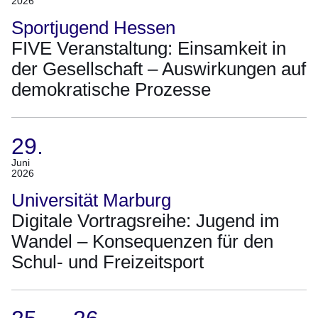
2026
30.
Juni
Sportjugend Hessen
2026)
FIVE Veranstaltung: Einsamkeit in
der Gesellschaft – Auswirkungen auf
demokratische Prozesse
29.
(Termin:
Juni
2026
29.
Juni
Universität Marburg
2026)
Digitale Vortragsreihe: Jugend im
Wandel – Konsequenzen für den
Schul- und Freizeitsport