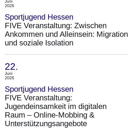
(Termin:
Juni
2026
23.
Juni
Sportjugend Hessen
2026)
FIVE Veranstaltung: Zwischen
Ankommen und Alleinsein: Migration
und soziale Isolation
22.
(Termin:
Juni
2026
22.
Juni
Sportjugend Hessen
2026)
FIVE Veranstaltung:
Jugendeinsamkeit im digitalen
Raum – Online-Mobbing &
Unterstützungsangebote