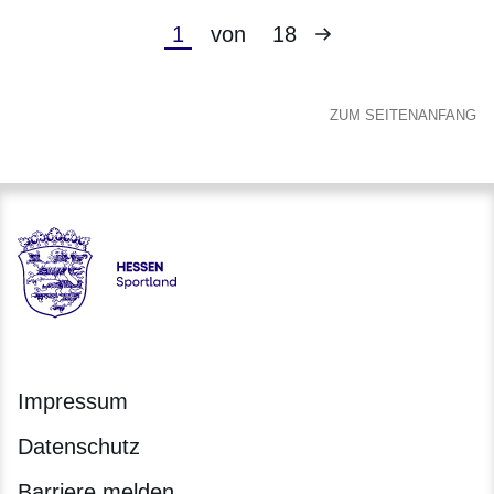
2026)
Nächste
Aktuelle
1
von
18
Seite
Seite
ZUM SEITENANFANG
Hessen - Landesprogramm SPORTLAND HESSEN bewegt
Impressum
Datenschutz
Barriere melden