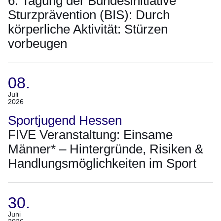
6. Tagung der Bundesinitiative
Bis
Sturzprävention (BIS): Durch
11.
körperliche Aktivität: Stürzen
Juli
vorbeugen
2026)
08.
(Termin:
Juli
2026
08.
Juli
Sportjugend Hessen
2026)
FIVE Veranstaltung: Einsame
Männer* – Hintergründe, Risiken &
Handlungsmöglichkeiten im Sport
30.
(Termin:
Juni