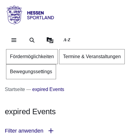
Direkt zum Kopf der Se
Direkt zum Inhalt
Direkt zum Fuß der Sei
Hessen
-
Sportland
A-Z
Fördermöglichkeiten
Termine & Veranstaltungen
Bewegungssettings
Startseite
expired Events
expired Events
Filter anwenden