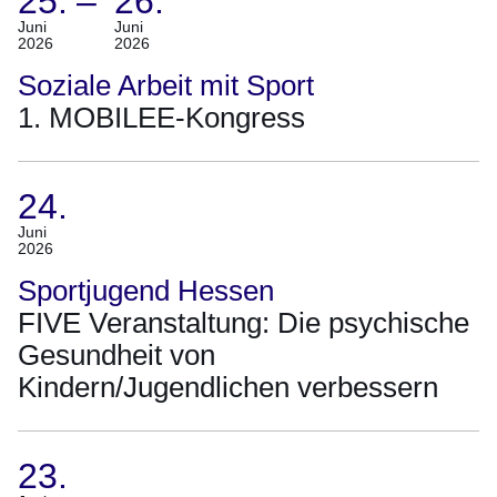
25.
–
26.
(Termin:
Juni
Juni
2026
2026
25.
Juni
Soziale Arbeit mit Sport
2026
1. MOBILEE-Kongress
Bis
26.
Juni
24.
2026)
(Termin:
Juni
2026
24.
Juni
Sportjugend Hessen
2026)
FIVE Veranstaltung: Die psychische
Gesundheit von
Kindern/Jugendlichen verbessern
23.