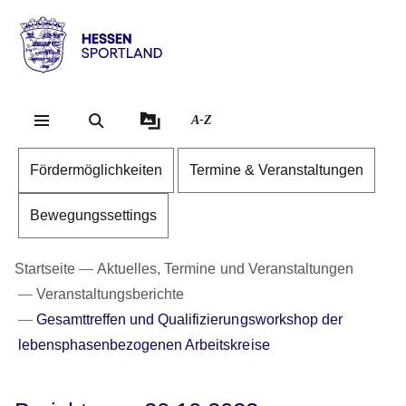
Direkt zum Kopf der Se
Direkt zum Inhalt
Direkt zum Fuß der Sei
Hessen
-
Sportland
A-Z
Fördermöglichkeiten
Termine & Veranstaltungen
Bewegungssettings
Startseite
Aktuelles, Termine und Veranstaltungen
Veranstaltungsberichte
Gesamttreffen und Qualifizierungsworkshop der
lebensphasenbezogenen Arbeitskreise