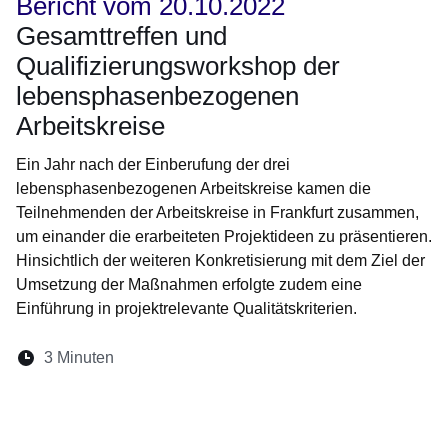
Bericht vom 20.10.2022
Gesamttreffen und
Qualifizierungsworkshop der
lebensphasenbezogenen
Arbeitskreise
Ein Jahr nach der Einberufung der drei
lebensphasenbezogenen Arbeitskreise kamen die
Teilnehmenden der Arbeitskreise in Frankfurt zusammen,
um einander die erarbeiteten Projektideen zu präsentieren.
Hinsichtlich der weiteren Konkretisierung mit dem Ziel der
Umsetzung der Maßnahmen erfolgte zudem eine
Einführung in projektrelevante Qualitätskriterien.
Lesedauer:
3 Minuten
Öffnet sich in einem neuen Fenster
Öffnet sich in einem neuen Fenster
Öffnet sich in einem neuen Fenste
Öffnet sich in einem neuen Fe
Öffnet sich in einem neu