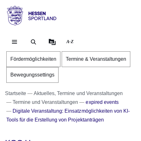
Direkt zum Kopf der Se
Direkt zum Inhalt
Direkt zum Fuß der Sei
Hessen
-
Sportland
A-Z
Fördermöglichkeiten
Termine & Veranstaltungen
Bewegungssettings
Startseite
Aktuelles, Termine und Veranstaltungen
Termine und Veranstaltungen
expired events
Digitale Veranstaltung: Einsatzmöglichkeiten von KI-
Tools für die Erstellung von Projektanträgen