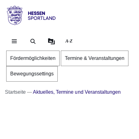
Direkt zum Kopf der Se
Direkt zum Inhalt
Direkt zum Fuß der Sei
Hessen
-
Sportland
A-Z
Fördermöglichkeiten
Termine & Veranstaltungen
Bewegungssettings
Startseite
Aktuelles, Termine und Veranstaltungen