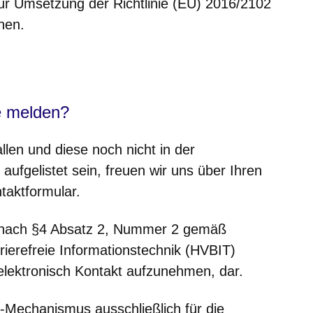
ur Umsetzung der Richtlinie (EU) 2016/2102
hen.
er
Fenster
euen Fenster
em neuen Fenster
e melden?
allen und diese noch nicht in der
aufgelistet sein, freuen wir uns über Ihren
taktformular.
ie nach §4 Absatz 2, Nummer 2 gemäß
rierefreie Informationstechnik (HVBIT)
 elektronisch Kontakt aufzunehmen, dar.
-Mechanismus ausschließlich für die