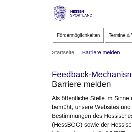
Direkt zum Kopf der S
Direkt zum Inhalt
Direkt zum Fuß der Se
Hessen
-
Fördermöglichkeiten
Termine & 
Sportland
Startseite
Barriere melden
Feedback-Mechanis
Barriere melden
Als öffentliche Stelle im Sinne
bemüht, unsere Websites und
Bestimmungen des Hessisches 
(HessBGG) sowie der Hessisch