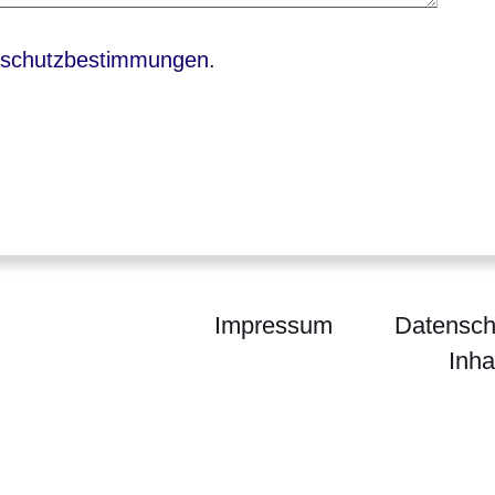
sich in einem neuen Fenster
schutzbestimmungen
.
Impressum
Datensch
Inha
SPORTLAND HESSEN bewegt