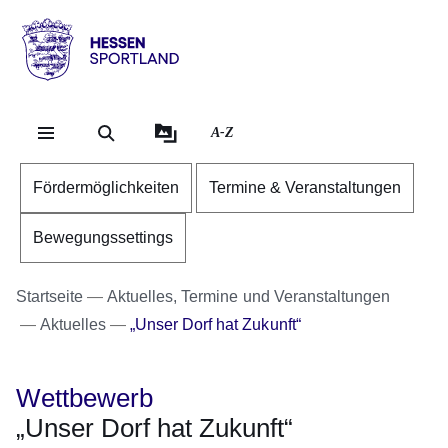
Direkt zum Kopf der Se
Direkt zum Inhalt
Direkt zum Fuß der Sei
Hessen
-
Sportland
A-Z
Fördermöglichkeiten
Termine & Veranstaltungen
Bewegungssettings
Startseite
Aktuelles, Termine und Veranstaltungen
Aktuelles
„Unser Dorf hat Zukunft“
Wettbewerb
„Unser Dorf hat Zukunft“