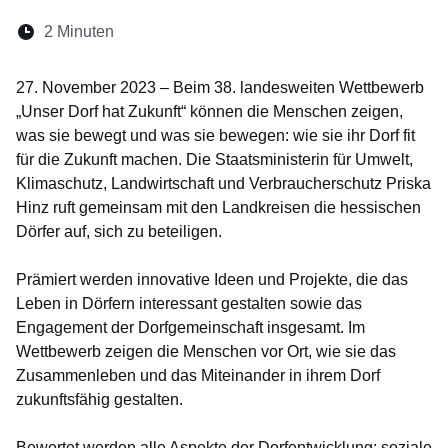
Lesedauer:
2 Minuten
Öffnet sich in einem neuen Fenster
Öffnet sich in einem neuen Fenster
Öffnet sich in einem neuen Fenste
Öffnet sich in einem neuen Fe
Öffnet sich in einem neu
27. November 2023 – Beim 38. landesweiten Wettbewerb
„Unser Dorf hat Zukunft“ können die Menschen zeigen,
was sie bewegt und was sie bewegen: wie sie ihr Dorf fit
für die Zukunft machen. Die Staatsministerin für Umwelt,
Klimaschutz, Landwirtschaft und Verbraucherschutz Priska
Hinz ruft gemeinsam mit den Landkreisen die hessischen
Dörfer auf, sich zu beteiligen.
Prämiert werden innovative Ideen und Projekte, die das
Leben in Dörfern interessant gestalten sowie das
Engagement der Dorfgemeinschaft insgesamt. Im
Wettbewerb zeigen die Menschen vor Ort, wie sie das
Zusammenleben und das Miteinander in ihrem Dorf
zukunftsfähig gestalten.
Bewertet werden alle Aspekte der Dorfentwicklung: soziale