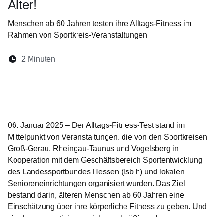
Alter!
Menschen ab 60 Jahren testen ihre Alltags-Fitness im
Rahmen von Sportkreis-Veranstaltungen
Lesedauer:
2 Minuten
Öffnet sich in einem neuen Fenster
Öffnet sich in einem neuen Fenster
Öffnet sich in einem neuen Fenste
Öffnet sich in einem neuen Fe
Öffnet sich in einem neu
06. Januar 2025 – Der Alltags-Fitness-Test stand im
Mittelpunkt von Veranstaltungen, die von den Sportkreisen
Groß-Gerau, Rheingau-Taunus und Vogelsberg in
Kooperation mit dem Geschäftsbereich Sportentwicklung
des Landessportbundes Hessen (lsb h) und lokalen
Senioreneinrichtungen organisiert wurden. Das Ziel
bestand darin, älteren Menschen ab 60 Jahren eine
Einschätzung über ihre körperliche Fitness zu geben. Und