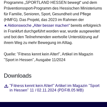
Programms „SPORTLAND HESSEN bewegt“ und dem
Präventionssport-Programm des Hessischen Ministeriums
für Familie, Senioren, Sport, Gesundheit und Pflege
(HMFG). Das Projekt, das 2023 im Rahmen der
Öffnet sich in einem neuen Fenster
Aktionswoche „Alter besser machen“
bereits erfolgreich
in Frankfurt durchgeführt worden war, wurde ausgeweitet
und bot den Teilnehmenden wertvolle Unterstützung auf
ihrem Weg zu mehr Bewegung im Alltag.
Quelle:
"Fitness kennt kein Alter!", Artikel im Magazin
"Sport in Hessen", Ausgabe 11/2024
Downloads
Datei
Öffnet sich in einem neuen Fenster
"Fitness kennt kein Alter!" Artikel im Magazin "Sport
in Hessen" 11 / 02.11.2024 (PDF/8.05 MB)