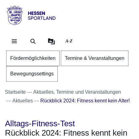
Direkt zum Kopf der Se
Direkt zum Inhalt
Direkt zum Fuß der Sei
Hessen
-
Sportland
A-Z
Fördermöglichkeiten
Termine & Veranstaltungen
Bewegungssettings
Startseite
Aktuelles, Termine und Veranstaltungen
Aktuelles
Rückblick 2024: Fitness kennt kein Alter!
Alltags-Fitness-Test
Rückblick 2024: Fitness kennt kein