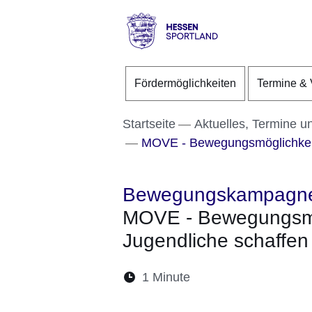
Direkt zum Kopf der S
Direkt zum Inhalt
Direkt zum Fuß der Se
Hessen
-
Fördermöglichkeiten
Termine & 
Sportland
Startseite
Aktuelles, Termine u
MOVE - Bewegungsmöglichkeite
Bewegungskampagn
MOVE - Bewegungsmög
Jugendliche schaffen
Lesedauer:
1 Minute
Öffnet sich in einem 
Öffnet sich in e
Öffnet sich
Öffnet 
Öf