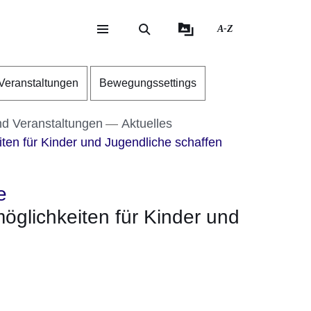
A-Z
eite
ite
Veranstaltungen
Bewegungssettings
nd Veranstaltungen
Aktuelles
n für Kinder und Jugendliche schaffen
e
lichkeiten für Kinder und
neuen Fenster
inem neuen Fenster
 in einem neuen Fenster
sich in einem neuen Fenster
fnet sich in einem neuen Fenster