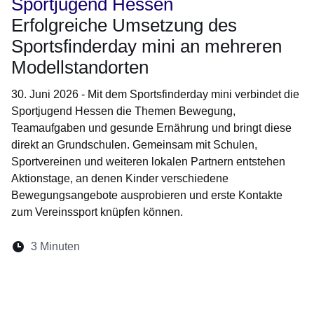
Sportjugend Hessen
Erfolgreiche Umsetzung des
Sportsfinderday mini an mehreren
Modellstandorten
30. Juni 2026 - Mit dem Sportsfinderday mini verbindet die
Sportjugend Hessen die Themen Bewegung,
Teamaufgaben und gesunde Ernährung und bringt diese
direkt an Grundschulen. Gemeinsam mit Schulen,
Sportvereinen und weiteren lokalen Partnern entstehen
Aktionstage, an denen Kinder verschiedene
Bewegungsangebote ausprobieren und erste Kontakte
zum Vereinssport knüpfen können.
Lesedauer:
3 Minuten
Öffnet sich in einem neuen Fenster
Öffnet sich in einem neuen Fenster
Öffnet sich in einem neuen Fenste
Öffnet sich in einem neuen Fe
Öffnet sich in einem neu