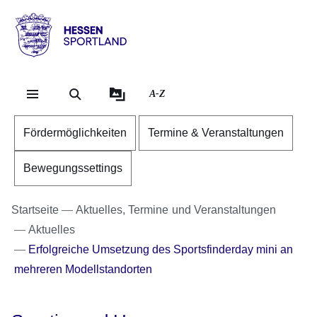
Direkt zum Kopf der Se
Direkt zum Inhalt
Direkt zum Fuß der Sei
Hessen
-
Sportland
A-Z
Fördermöglichkeiten
Termine & Veranstaltungen
Bewegungssettings
Startseite
Aktuelles, Termine und Veranstaltungen
Aktuelles
Erfolgreiche Umsetzung des Sportsfinderday mini an
mehreren Modellstandorten