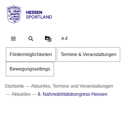
Direkt zum Kopf der Se
Direkt zum Inhalt
Direkt zum Fuß der Sei
Hessen
-
Sportland
A-Z
Fördermöglichkeiten
Termine & Veranstaltungen
Bewegungssettings
Startseite
Aktuelles, Termine und Veranstaltungen
Aktuelles
8. Nahmobilitätskongress Hessen