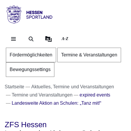
Direkt zum Kopf der Se
Direkt zum Inhalt
Direkt zum Fuß der Sei
Hessen
-
Sportland
A-Z
Fördermöglichkeiten
Termine & Veranstaltungen
Bewegungssettings
Startseite
Aktuelles, Termine und Veranstaltungen
Termine und Veranstaltungen
expired events
Landesweite Aktion an Schulen: „Tanz mit!“
ZFS Hessen