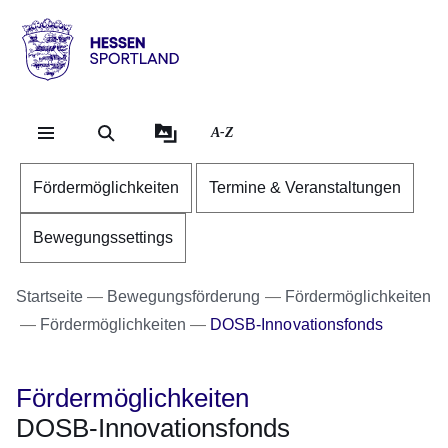
Direkt zum Kopf der Se
Direkt zum Inhalt
Direkt zum Fuß der Sei
Hessen
-
Sportland
A-Z
Fördermöglichkeiten
Termine & Veranstaltungen
Bewegungssettings
Startseite
Bewegungsförderung
Fördermöglichkeiten
Fördermöglichkeiten
DOSB-Innovationsfonds
Fördermöglichkeiten
DOSB-Innovationsfonds