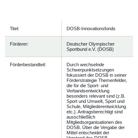
Öffnet sich in einem neuen Fenster
Öffnet sich in einem neuen Fenster
Öffnet sich in einem neuen Fenster
Öffnet sich in einem neuen Fenster
Öffnet sich in einem neuen Fenster
Titel:
DOSB-Innovationsfonds
Förderer:
Deutscher Olympischer
Sportbund e.V. (DOSB)
Förderbestandteil:
Durch wechselnde
Schwerpunktsetzungen
fokussiert der DOSB in seiner
Förderstrategie Themenfelder,
die für die Sport- und
Verbandsentwicklung
besonders relevant sind (z.B.
Sport und Umwelt, Sport und
Schule, Mitgliederentwicklung
etc.). Antragsberechtigt sind
ausschließlich
Mitgliedsorganisationen des
DOSB. Über die Vergabe der
Mittel entscheidet der
Vorstand des DOSB.