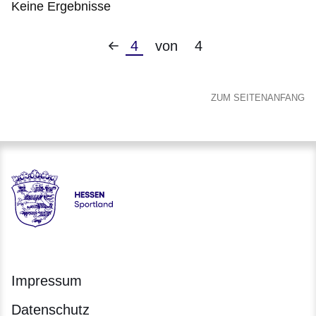
Keine Ergebnisse
Vorherige
Aktuelle
4
von
4
:Keine
Seite
Seite
Ergebnisse
ZUM SEITENANFANG
Hessen - Landesprogramm SPORTLAND HESSEN bewegt
Impressum
Datenschutz