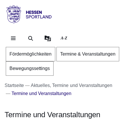
Direkt zum Kopf der Se
Direkt zum Inhalt
Direkt zum Fuß der Sei
Hessen
-
Sportland
A-Z
Fördermöglichkeiten
Termine & Veranstaltungen
Bewegungssettings
Startseite
Aktuelles, Termine und Veranstaltungen
Termine und Veranstaltungen
Termine und Veranstaltungen